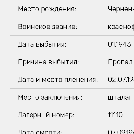
Место рождения:
Чернен
Воинское звание:
красно
Дата выбытия:
01.1943
Причина выбытия:
Пропал 
Дата и место пленения:
02.07.1
Место заключения:
шталаг 
Лагерный номер:
11110
Дата смерти:
07.09.1