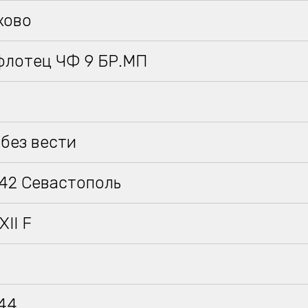
ково
флотец ЧФ 9 БР.МП
без вести
942 Севастополь
XII F
944