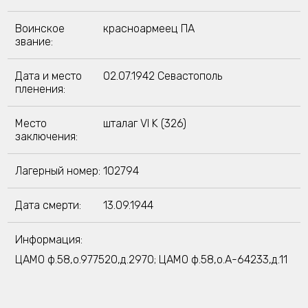
Воинское
красноармеец ПА
звание:
Дата и место
02.07.1942 Севастополь
пленения:
Место
шталаг VI K (326)
заключения:
Лагерный номер:
102794
Дата смерти:
13.09.1944
Информация:
ЦАМО ф.58,о.977520,д.2970; ЦАМО ф.58,о.A-64233,д.11