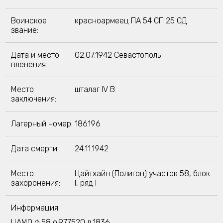
Воинское
красноармеец ПА 54 СП 25 СД
звание:
Дата и место
02.07.1942 Севастополь
пленения:
Место
шталаг IV B
заключения:
Лагерный номер:
186196
Дата смерти:
24.11.1942
Место
Цайтхайн (Полигон) участок 58, блок
захоронения:
I, ряд I
Информация:
ЦАМО ф.58,о.977520,д.1836