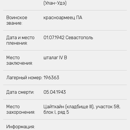
(Улан-Удэ)
Воинское
красноармеец ПА
звание:
Дата и место
01.07.1942 Севастополь
пленения:
Место
шталаг IV B
заключения:
Лагерный номер:
196363
Дата смерти:
05.04.1943
Место
Цайтхайн (кладбище III), участок 58,
захоронения:
блок I, ряд 5
Информация: