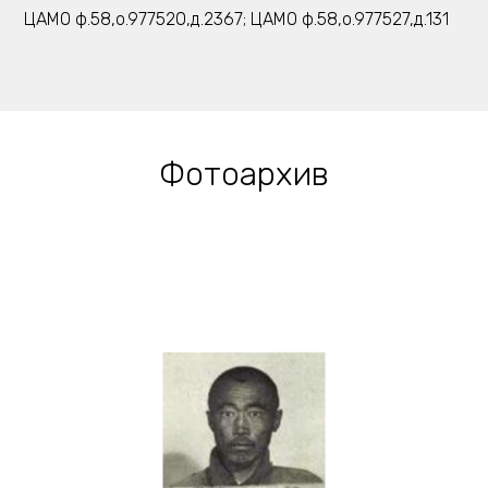
ЦАМО ф.58,о.977520,д.2367; ЦАМО ф.58,о.977527,д.131
Фотоархив