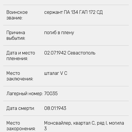
Воинское
сержант ПА 134 ГАП 172 СД
звание:
Причина
погиб в плену
выбытия:
Дата и место
02.07.1942 Севастополь
пленения:
Место
шталаг V C
заключения:
Лагерный номер:
70035
Дата смерти:
08.01.1943
Место
Монсвайлер, квартал C, ряд I, могила
захоронения:
3