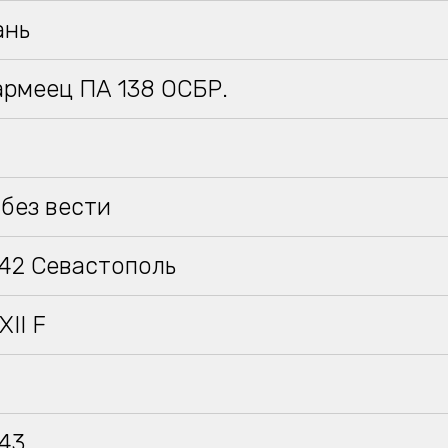
ань
армеец ПА 138 ОСБР.
без вести
942 Севастополь
XII F
943