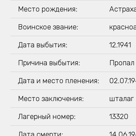
Место рождения:
Астрах
Воинское звание:
красно
Дата выбытия:
12.1941
Причина выбытия:
Пропал 
Дата и место пленения:
02.07.1
Место заключения:
шталаг 
Лагерный номер:
13320
Дата смерти:
14.06.1