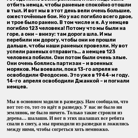
отбить немца, чтобы раненые спокойно отошли
в тыл. И вот мы в этот день вели очень большие,
ожесточённые бои. Но у нас погибло всего двое,
и трое было ранено. В том числе и я. А у немцев
погибло 123 человека! Потому что мы были на
горе, а они – внизу: там дорога шла. И мы
перебили им дорогу, чтобы они не прошли
дальше, чтобы наши раненых провезли. Ну вот
успели раненых отправить… а немцев 123
человека побили. Они потом были очень злые.
Они очень боялись партизан – и военных
моряков. Мы воевали, пока 13-го апреля не
освободили Феодосию. Это уже в 1944-м году.
14-го апреля освободили Джанкой – и погнали
немцев.
Мы в основном ходили в разведку. Нам сообщали, что
вот тот-то, тот-то идёт в разведку. У нас не было ни
землянок, не было ничего. Только такие строили из
дерева… шалаши. И вот в этих шалашах все ребята
спали в снегу, а мы приходили из разведки и ложились
между ними, чтобы согреться хоть немножко.