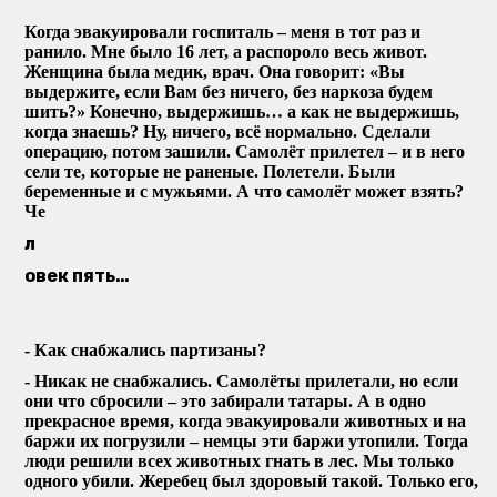
Когда эвакуировали госпиталь – меня в тот раз и
ранило. Мне было 16 лет, а распороло весь живот.
Женщина была медик, врач. Она говорит: «Вы
выдержите, если Вам без ничего, без наркоза будем
шить?» Конечно, выдержишь… а как не выдержишь,
когда знаешь? Ну, ничего, всё нормально. Сделали
операцию, потом зашили. Самолёт прилетел – и в него
сели те, которые не раненые. Полетели. Были
беременные и с мужьями. А что самолёт может взять?
Че
л
овек пять…
- Как снабжались партизаны?
- Никак не снабжались. Самолёты прилетали, но если
они что сбросили – это забирали татары. А в одно
прекрасное время, когда эвакуировали животных и на
баржи их погрузили – немцы эти баржи утопили. Тогда
люди решили всех животных гнать в лес. Мы только
одного убили. Жеребец был здоровый такой. Только его,