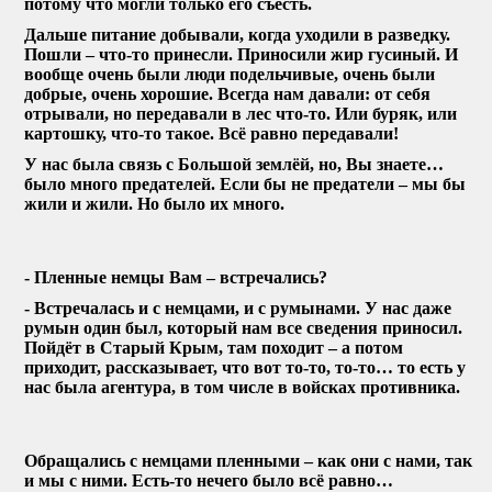
потому что могли только его съесть.
Дальше питание добывали, когда уходили в разведку.
Пошли – что-то принесли. Приносили жир гусиный. И
вообще очень были люди подельчивые, очень были
добрые, очень хорошие. Всегда нам давали: от себя
отрывали, но передавали в лес что-то. Или буряк, или
картошку, что-то такое. Всё равно передавали!
У нас была связь с Большой землёй, но, Вы знаете…
было много предателей. Если бы не предатели – мы бы
жили и жили. Но было их много.
- Пленные немцы Вам – встречались?
- Встречалась и с немцами, и с румынами. У нас даже
румын один был, который нам все сведения приносил.
Пойдёт в Старый Крым, там походит – а потом
приходит, рассказывает, что вот то-то, то-то… то есть у
нас была агентура, в том числе в войсках противника.
Обращались с немцами пленными – как они с нами, так
и мы с ними. Есть-то нечего было всё равно…