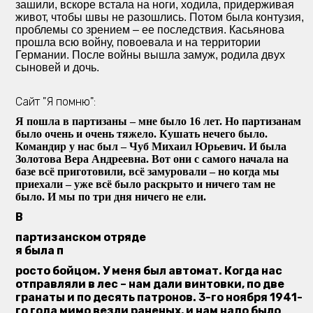
зашили, вскоре встала на ноги, ходила, придерживая
живот, чтобы швы не разошлись. Потом была контузия,
проблемы со зрением – ее последствия. Касьянова
прошла всю войну, повоевала и на территории
Германии. После войны вышла замуж, родила двух
сыновей и дочь.
Сайт "Я помню":
Я пошла в партизаны – мне было 16 лет. Но партизанам
было очень и очень тяжело. Кушать нечего было.
Командир у нас был – Чуб Михаил Юрьевич. И была
Золотова Вера Андреевна. Вот они с самого начала на
базе всё приготовили, всё замуровали – но когда мы
приехали – уже всё было раскрыто и ничего там не
было. И мы по три дня ничего не ели.
В
партизанском отряде
я была п
росто бойцом. У меня был автомат. Когда нас
отправляли в лес – нам дали винтовки, по две
гранаты и по десять патронов. 3-го ноября 1941-
го года мимо везли раненых, и нам надо было