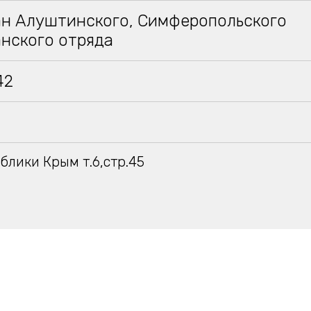
ан Алуштинского, Симферопольского
анского отряда
42
блики Крым т.6,стр.45