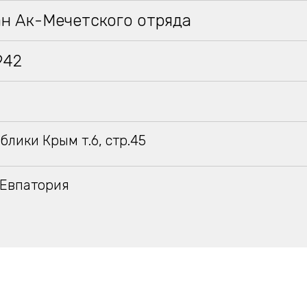
ан Ак-Мечетского отряда
942
блики Крым т.6, стр.45
.Евпатория