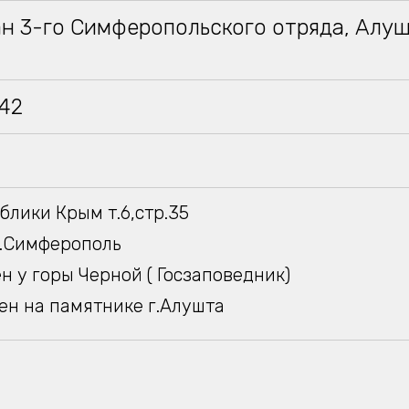
ан 3-го Симферопольского отряда, Алу
942
блики Крым т.6,стр.35
г.Симферополь
н у горы Черной ( Госзаповедник)
ен на памятнике г.Алушта