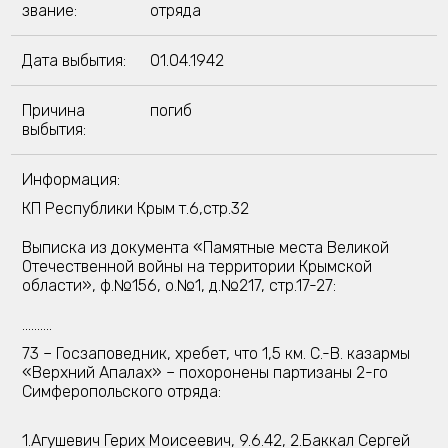
звание:
отряда
Дата выбытия:
01.04.1942
Причина
погиб
выбытия:
Информация:
КП Республики Крым т.6,стр.32
Выписка из документа «Памятные места Великой
Отечественной войны на территории Крымской
области», ф.№156, о.№1, д.№217, стр.17-27:
..........
73 – Госзаповедник, хребет, что 1,5 км. С.-В. казармы
«Верхний Апалах» – похоронены партизаны 2-го
Симферопольского отряда:
1.Агушевич Герих Моисеевич, 9.6.42, 2.Баккал Сергей