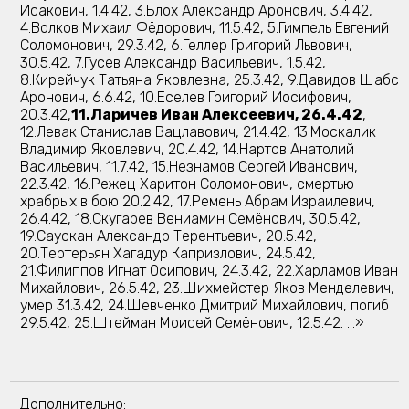
Исакович, 1.4.42, 3.Блох Александр Аронович, 3.4.42,
4.Волков Михаил Фёдорович, 11.5.42, 5.Гимпель Евгений
Соломонович, 29.3.42, 6.Геллер Григорий Львович,
30.5.42, 7.Гусев Александр Васильевич, 1.5.42,
8.Кирейчук Татьяна Яковлевна, 25.3.42, 9.Давидов Шабс
Аронович, 6.6.42, 10.Еселев Григорий Иосифович,
20.3.42,
11.Ларичев Иван Алексеевич, 26.4.42
,
12.Левак Станислав Вацлавович, 21.4.42, 13.Москалик
Владимир Яковлевич, 20.4.42, 14.Нартов Анатолий
Васильевич, 11.7.42, 15.Незнамов Сергей Иванович,
22.3.42, 16.Режец Харитон Соломонович, смертью
храбрых в бою 20.2.42, 17.Ремень Абрам Израилевич,
26.4.42, 18.Скугарев Вениамин Семёнович, 30.5.42,
19.Саускан Александр Терентьевич, 20.5.42,
20.Тертерьян Хагадур Капризлович, 24.5.42,
21.Филиппов Игнат Осипович, 24.3.42, 22.Харламов Иван
Михайлович, 26.5.42, 23.Шихмейстер Яков Менделевич,
умер 31.3.42, 24.Шевченко Дмитрий Михайлович, погиб
29.5.42, 25.Штейман Моисей Семёнович, 12.5.42. …»
Дополнительно: