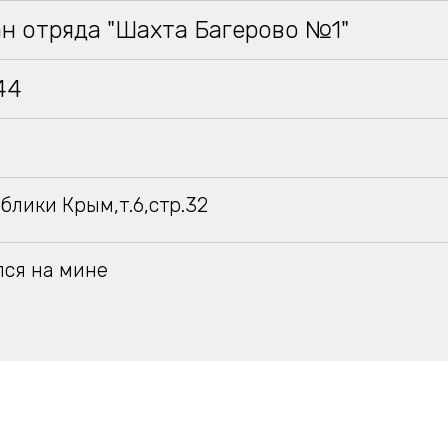
н отряда "Шахта Багерово №1"
944
блики Крым,т.6,стр.32
ся на мине