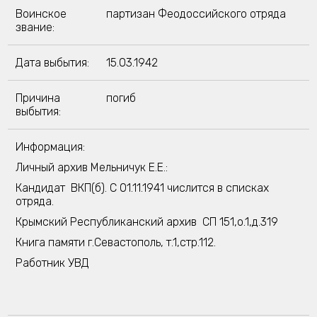
Воинское
партизан Феодоссийского отряда
звание:
Дата выбытия:
15.03.1942
Причина
погиб
выбытия:
Информация:
Личный архив Мельничук Е.Е.:
Кандидат ВКП(б). С 01.11.1941 числится в списках
отряда.
Крымский Республиканский архив СП 151,о.1,д.319
Книга памяти г.Севастополь, т.1,стр.112.
Работник УВД