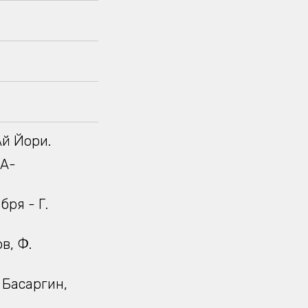
Ай Йори.
 А-
бря - Г.
в, Ф.
 Басаргин,