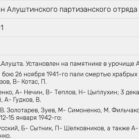
ан Алуштинского партизанского отряда
41
.Алушта. Установлен на памятнике в урочище 
 бою 26 ноября 1941-го пали смертью храбрых
ов, В- Котас, П.
нко, А- Нечин, В- Теплов, Н- Цыплухин; 3 дека
 А- Гудков, В.
 В. Золотарев, Зуев, М- Симоненко, М. Фильчако
12-15 января 1942-го:
сский, Б- Сытник, П- Шелковников, а также А-
нко.