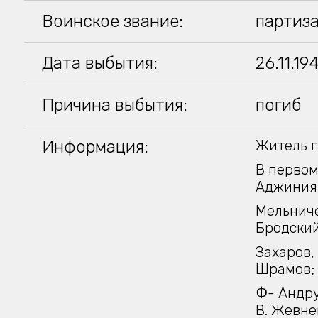
Воинское звание:
партиз
Дата выбытия:
26.11.19
Причина выбытия:
погиб
Информация:
Житель г
В первом
Аджинияз
Мельниче
Бродский,
Захаров,
Шрамов; 
Ф- Андру
В. Жевне