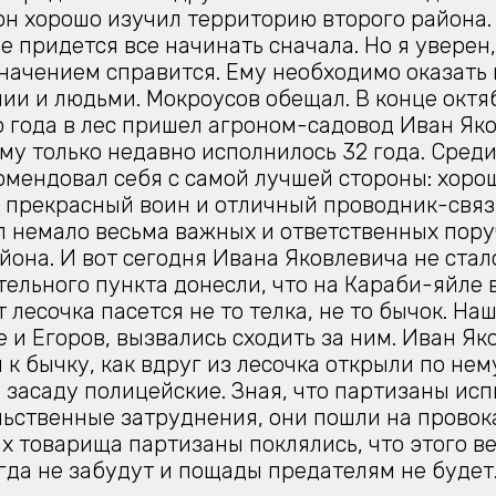
он хорошо изучил территорию второго района.
е придется все начинать сначала. Но я уверен,
начением справится. Ему необходимо оказать
ии и людьми. Мокроусов обещал. В конце октя
 года в лес пришел агроном-садовод Иван Як
Ему только недавно исполнилось 32 года. Сред
омендовал себя с самой лучшей стороны: хоро
 прекрасный воин и отличный проводник-связ
 немало весьма важных и ответственных пор
йона. И вот сегодня Ивана Яковлевича не стало
ельного пункта донесли, что на Караби-яйле 
 лесочка пасется не то телка, не то бычок. Наш
е и Егоров, вызвались сходить за ним. Иван Я
 к бычку, как вдруг из лесочка открыли по нему
 засаду полицейские. Зная, что партизаны ис
ьственные затруднения, они пошли на провок
х товарища партизаны поклялись, что этого в
гда не забудут и пощады предателям не будет.