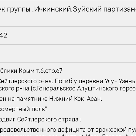
к группы ,Ичкинский,Зуйский партиза
942
блики Крым т.6,стр.67
ейтлерского р-на. Погиб у деревни Улу- Узень
кого р-на (с.Генеральское Алуштинского горсо
ен на памятнике Нижний Кок-Асан.
ссмертный полк".
одвиг Сейтлерского отряда :
а продовольственного дефицита от вражеской пу