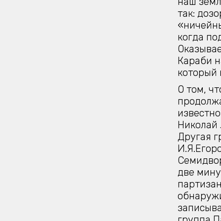
наш земл
так: доз
«ничейны
когда по
Оказывае
Караби н
который 
О том, ч
продолжа
известно
Николай 
Другая г
И.Я.Егор
Семидвор
две мину
партизан
обнаружи
записыва
группа П