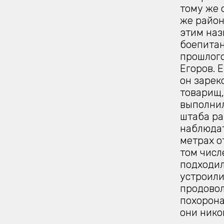
тому же 
же район
этим наз
боепитан
прошлого
Егоров. 
он зарек
товарищ,
выполнил
штаба ра
наблюдат
метрах от
том числ
подходил
устроили
продовол
похорона
они нико