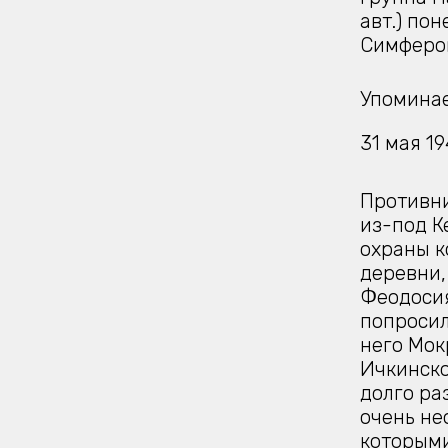
авт.) по
Симфероп
Упоминае
31 мая 19
Противни
из-под К
охраны к
деревни,
Феодосия
попросил
него Мок
Ичкинско
долго ра
очень не
которыми