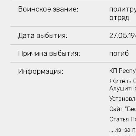
Воинское звание:
политру
отряд
Дата выбытия:
27.05.1
Причина выбытия:
погиб
Информация:
КП Респу
Житель С
Алушитнс
Установл
Сайт "Бе
Статья П
... из-з