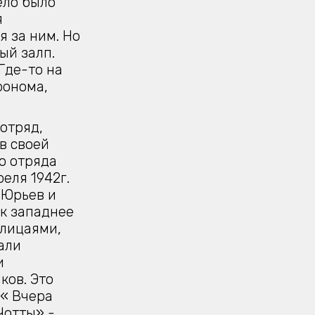
ело было
я
я за ним. Но
ый залп.
Где-то на
ронома,
 отряд,
в своей
о отряда
реля 1942г.
.Юрьев и
к западнее
олицаями,
али
и
ков. Это
 « Вчера
Чотты» -