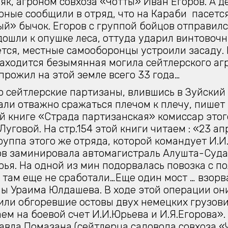
як, агроном совхоза «Чотты» Иван Егоров. А д
орные сообщили в отряд, что на Караби пасетс
й» бычок. Егоров с группой бойцов отправилс
дошли к опушке леса, оттуда ударил винтовочн
тся, местные самооборонцы устроили засаду. 
аходится безымянная могила сейтлерского аг
прожил на этой земле всего 33 года…
то сейтлерские партизаны, влившись в Зуйский
ли отважно сражаться плечом к плечу, пишет 
й книге «Страда партизанская» комиссар этог
Луговой. На стр.154 этой книги читаем : «23 ап
руппа этого же отряда, которой командует И.И
ов заминировала автомагистраль Алушта-Суда
ья. На одной из мин подорвалась повозка с п
 там еще не сработали…Еще один мост … взорв
ы Ураима Юлдашева. В ходе этой операции он
ли обгоревшие остовы двух немецких грузови
ем на боевой счет И.И.Юрьева и И.Я.Егорова».
авла Помазана (сейтлерца,садовода совхоза «