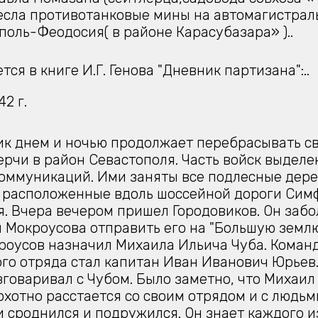
несла противотанковые мины на автомагистрал
оль-Феодосия( в районе Карасубазара» )..
тся в книге И.Г. Генова "Дневник партизана":..
42 г.
к днем и ночью продолжает перебрасывать с
ерчи в район Севастополя. Часть войск выделе
оммуникаций. Ими заняты все подлесные дере
 расположенные вдоль шоссейной дороги Сим
. Вчера вечером пришел Городовиков. Он забо
 Мокроусова отправить его на "Большую землю
роусов назначил Михаила Ильича Чуба. Коман
го отряда стал капитан Иван Иванович Юрьев.
зговаривал с Чубом. Было заметно, что Михаил
охотно расстается со своим отрядом и с людьми
 сроднился и подружился. Он знает каждого из