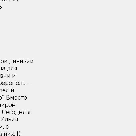
ь
вои дивизии
на для
вни и
ферополь —
лел и
". Вместо
диром
 Сегодня я
 Ильич
, с
 них. К