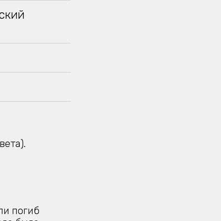
нский
вета).
ли погиб