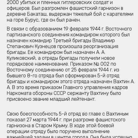
2000 убитых и пленных гитлеровских солдат и
офицеров. Был разгромлен фашистский гарнизон в
деревне Бакаташ, выдержан тяжелый бой с карателями
на горе Бурус, где он был ранен.
В связи с образованием 19 февраля 1944 г. Восточного
партизанского соединения командиром которого был
назначен командир Третьей бригады Владимир
Степанович Кузнецов произошла реорганизация
бригады. Ее командиром был назначен А. А.
Куликовский, а отряды бригады получили новое
порядковое наименование. Приказом № 002 по
Восточному соединению от 25 февраля 1944 г. из
бывшего 8-го отряда был сформирован 5-й отряд
бригады и командиром этого отряда назначен Вахтин А.
А. В это время приказом Главного управления кадров
Наркомата обороны СССР сержанту Вахтину было
присвоено звание младший лейтенант.
Свою боеспособность 5-й отряд во главе с Вахтиным
показал 27 марта 1944 г. при разгроме фашистского
гарнизона в Старом Крыму. В ходе этой боевой
операции отряду было поручено выполнение
важнейшей задачи в центре города. Она была успешно