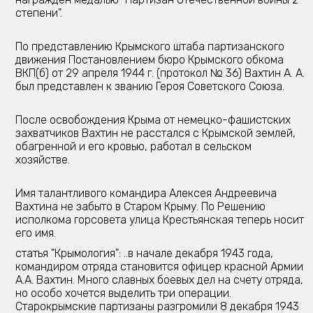
степени".
По представлению Крымского штаба партизанского
движения Постановлением бюро Крымского обкома
ВКП(б) от 29 апреля 1944 г. (протокол № 36) Вахтин А. А.
был представлен к званию Героя Советского Союза.
После освобождения Крыма от немецко-фашистских
захватчиков Вахтин не расстался с Крымской землей,
обагренной и его кровью, работал в сельском
хозяйстве.
Имя талантливого командира Алексея Андреевича
Вахтина не забыто в Старом Крыму. По Решению
исполкома горсовета улица Крестьянская теперь носит
его имя.
статья "Крымология": ..в начале декабря 1943 года,
командиром отряда становится офицер красной Армии
А.А. Вахтин. Много славных боевых дел на счету отряда,
но особо хочется выделить три операции.
Старокрымские партизаны разгромили 8 декабря 1943