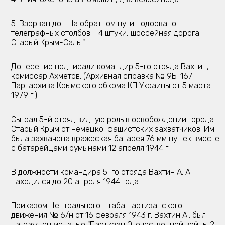
5. Взорван дот. На обратном пути подорвано
телеграфных столбов - 4 штуки, шоссейная дорога
Старый Крым-Салы."
Донесение подписали командир 5-го отряда Вахтин,
комиссар Ахметов. (Архивная справка № 9Б-167
Партархива Крымского обкома КП Украины от 5 марта
1979 г.).
Сыграл 5-й отряд видную роль в освобождении города
Старый Крым от немецко-фашистских захватчиков. Им
была захвачена вражеская батарея 76 мм пушек вместе
с батарейцами румынами 12 апреля 1944 г.
В должности командира 5-го отряда Вахтин А. А.
находился до 20 апреля 1944 года.
Приказом Центрального штаба партизанского
движения № 6/н от 16 февраля 1943 г. Вахтин А.. был
награжден медалью "Партизан Отечественной войны 2