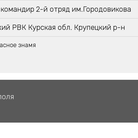
 командир 2-й отряд им.Городовикова
ий РВК Курская обл. Крупецкий р-н
асное знамя
поля