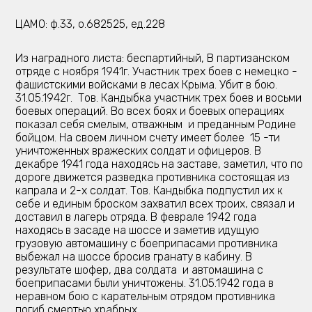
ЦАМО: ф.33, о.682525, ед.228
Из наградного листа: беспартийный, В партизанском
отряде с ноября 1941г. Участник трех боев с немецко -
фашистскими войсками в лесах Крыма. Убит в бою.
31.05.1942г. Тов. Кандыбка участник трех боев и восьми
боевых операций. Во всех боях и боевых операциях
показал себя смелым, отважным и преданным Родине
бойцом. На своем личном счету имеет более 15 -ти
уничтоженных вражеских солдат и офицеров. В
декабре 1941 года находясь на заставе, заметил, что по
дороге движется разведка противника состоящая из
капрала и 2-х солдат. Тов. Кандыбка подпустил их к
себе и единым броском захватил всех троих, связал и
доставил в лагерь отряда. В феврале 1942 года
находясь в засаде на шоссе и заметив идущую
грузовую автомашину с боеприпасами противника
выбежал на шоссе бросив гранату в кабину. В
результате шофер, два солдата и автомашина с
боеприпасами были уничтожены. 31.05.1942 года в
неравном бою с карательным отрядом противника
погиб смертью храбрых.