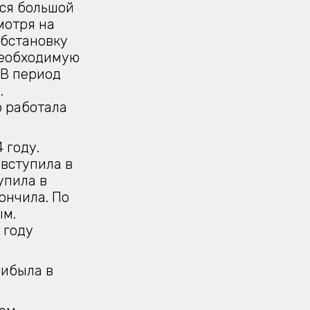
тся большой
мотря на
обстановку
необходимую
 В период
.
о работала
 году.
 вступила в
упила в
ончила. По
ым.
 году
рибыла в