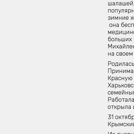
шалашей.
популярн
зимние х
она бесп
медицинс
больших 
Михайлен
на своем
Родилась
Принимал
Красную 
Харьковс
семейным
Работала
открыла 
31 октяб
Крымский