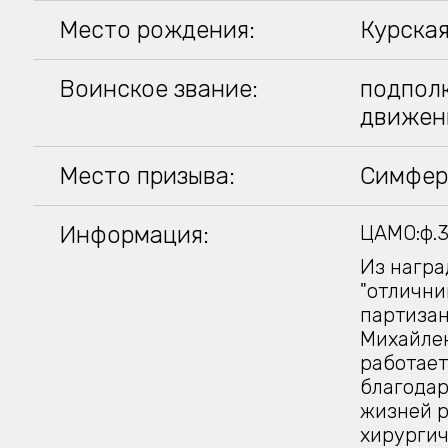
Место рождения:
Курская
Воинское звание:
подполк
движен
Место призыва:
Симфер
Информация:
ЦАМО:ф.33
Из наград
"отлични
партизан
Михайлен
работает
благодар
жизней р
хирургич