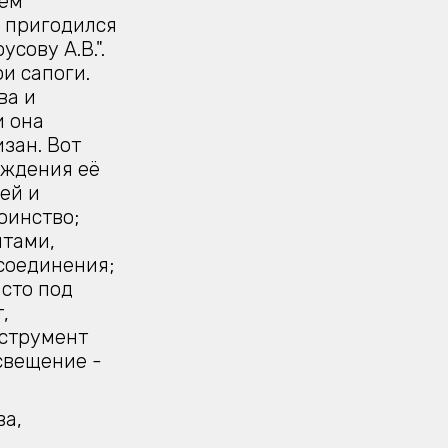
оем
ь пригодился
сову А.В.".
и сапоги.
ва и
и она
зан. Вот
аждения её
ей и
оинство;
нтами,
соединения;
сто под
,
нструмент
свещение -
ва,