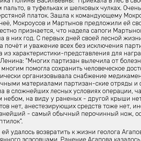
ика Полины Васильевны: "Приехала в лес в св
 пальто, в туфельках и шелковых чулках. Очен
рстяной платок. Зашла к командующему Мокроу
 неё, Мокроусов и Мартынов предложили ей сво
естно признается, что надела сапоги Мартыно
а в них год. С первых дней своей лесной жизн
а почёт и уважение всех без исключения парти
 из характеристики-представления для нагр
Ленина: "Многих партизан вылечила от болезн
 многим помогла сохранить человеческое дост
ически организовывала снабжение медикаме
чными материалами партизан-ские отряды и 
а в сложнейших лесных условиях операции, ча
 небом, на виду у раненых - другой крыши нет
тов нет, анестезирующих средств тоже нет, и
внейший - самый обычный перочинный нож, о
птилок".
ей удалось возвратить к жизни геолога Агапо
янного эсэсовцами. Ранение Агапова казалось