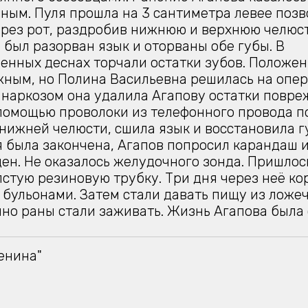
ным. Пуля прошла на 3 сантиметра левее позв
рез рот, раздробив нижнюю и верхнюю челюст
 был разорван язык и оторваны обе губы. В
енных деснах торчали остатки зубов. Положе
ным, но Полина Васильевна решилась на опер
наркозом она удалила Агапову остатки повр
 помощью проволоки из телефонного провода 
нижней челюсти, сшила язык и восстановила г
 была закончена, Агапов попросил карандаш и
ден. Не оказалось желудочного зонда. Пришлос
лстую резиновую трубку. Три дня через неё к
 бульонами. Затем стали давать пищу из ложеч
но раны стали заживать. Жизнь Агапова была 
енина"