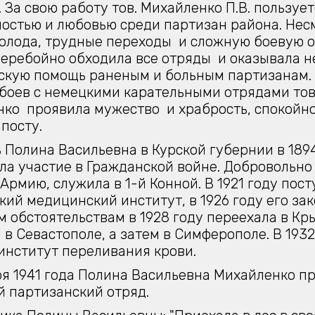
 За свою работу тов. Михайленко П.В. пользуе
остью и любовью среди партизан района. Нес
олода, трудные переходы и сложную боевую 
еребойно обходила все отряды и оказывала 
кую помощь раненым и больным партизанам.
боев с немецкими карательными отрядами тов
ко проявила мужество и храбрость, спокойн
 посту.
 Полина Васильевна в Курской губернии в 1894
а участие в Гражданской войне. Добровольно
Армию, служила в 1-й Конной. В 1921 году пост
кий медицинский институт, в 1926 году его зак
 обстоятельствам в 1928 году переехала в Кр
 в Севастополе, а затем в Симферополе. В 1932
институт переливания крови.
ря 1941 года Полина Васильевна Михайленко п
 партизанский отряд.