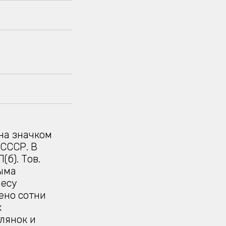
о
ена значком
СССР. В
б). Тов.
рыма
лесу
ено сотни
х
лянок и