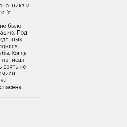
оночника и
и. У
ние было
ацию. Под
ежденных
подняла
убы. Когда
 написал,
ь взять не
ормили
ки.
спасена.