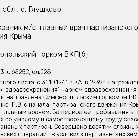
 обл., с. Глушково
овник м/с, главный врач партизанског
ия Крыма
опольский горком ВКП(б)
 ,о.68252, ед.228
ного листа: с 31.10.1941 в КА. в 1939г. награжд
к здравоохранения" нарком здравоохранения 
ы направлена Симферопольским горкомом ВКП(
ко П.В. с начала партизанского движения К
 главным врачем. За период ее пребывания в 
я ее умелому и самоотверженному труду спас
аненых партизан. Совершено десятки сложны
еских операций в условиях партизанских зем