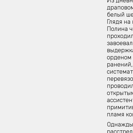
Из дневн
драповом
белый ше
Глядя на
Полина ч
проходил
завоевал
выдержка
орденом 
ранений,
системат
перевязо
проводил
открытым
ассистен
примити
пламя ко
Однажды 
расстрел