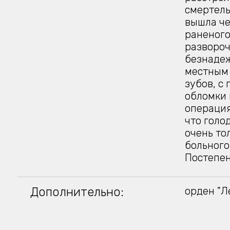
смертель
вышла че
раненого
развороч
безнадеж
местным 
зубов, с
обломки 
операция
что голо
очень то
больного
Постепен
Дополнительно:
орден "Л