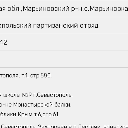
я обл.,Марьиновский р-н,с.Марьиновк
опольский партизанский отряд
942
ополя, т.1, стр.580.
 школы №9 г.Севастополь.
р-не Монастырской балки.
блики Крым т.6,стр.61.
.Севастополь. Захоронен в п.Дергачи, воинско