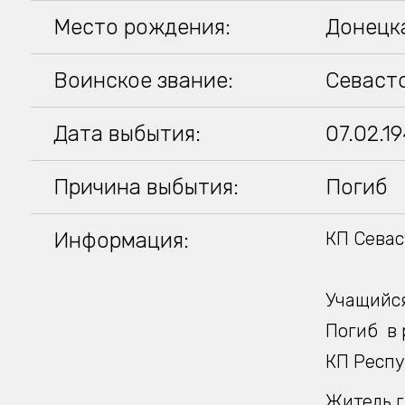
Место рождения:
Донецка
Воинское звание:
Севаст
Дата выбытия:
07.02.1
Причина выбытия:
Погиб
Информация:
КП Севаст
Учащийся
Погиб в 
КП Респу
Житель г