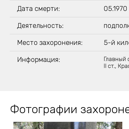
Дата смерти:
05.1970
Деятельность:
подпол
Место захоронения:
5-й кил
Информация:
Главный 
II ст., К
Фотографии захорон