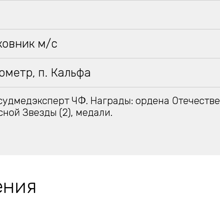
ковник м/с
ометр, п. Кальфа
судмедэксперт ЧФ. Награды: ордена Отечеств
расной Звезды (2), медали.
ения