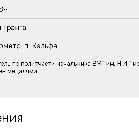
989
 I ранга
ометр, п. Кальфа
ель по политчасти начальника ВМГ им. Н.И.Пир
ен медалями.
ения