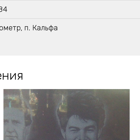
984
ометр, п. Кальфа
ения