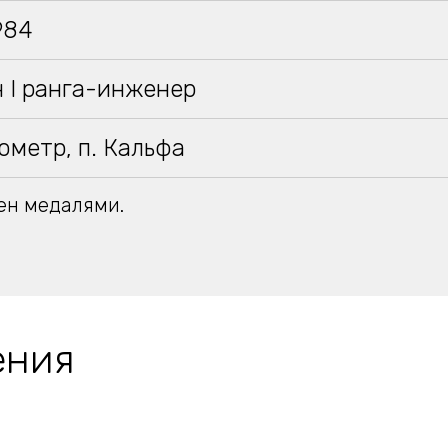
984
 I ранга-инженер
ометр, п. Кальфа
ен медалями.
ения